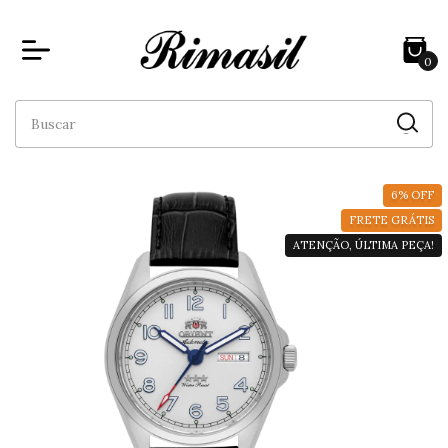
0
6
%
OFF
FRETE GRÁTIS
ATENÇÃO, ÚLTIMA PEÇA!