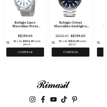
Relógio Lince
Relógio Orient
R
Masculino Prata
Masculino Analógico
Ma
MRM4728L
MBSS1196A
R$299,00
R$358,00
R$299,00
12
x de
R$24,92
sem
12
x de
R$24,92
sem
1
juros
juros
COMPRAR
COMPRAR