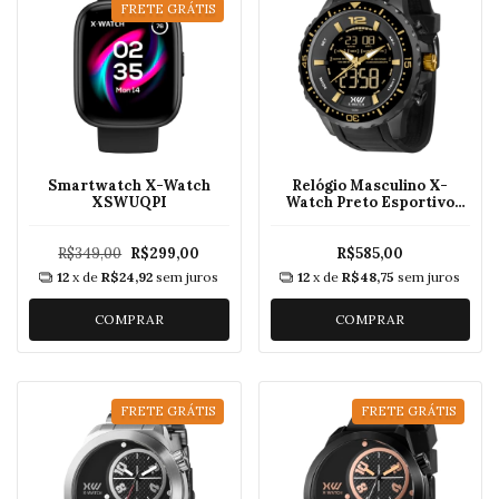
FRETE GRÁTIS
Smartwatch X-Watch
Relógio Masculino X-
XSWUQPI
Watch Preto Esportivo
XMNPA003W
R$349,00
R$299,00
R$585,00
12
x de
R$24,92
sem juros
12
x de
R$48,75
sem juros
COMPRAR
COMPRAR
FRETE GRÁTIS
FRETE GRÁTIS