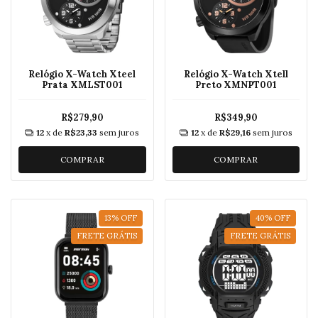
Relógio X-Watch Xteel
Relógio X-Watch Xtell
Prata XMLST001
Preto XMNPT001
R$279,90
R$349,90
12
x de
R$23,33
sem juros
12
x de
R$29,16
sem juros
COMPRAR
COMPRAR
13
%
OFF
40
%
OFF
FRETE GRÁTIS
FRETE GRÁTIS