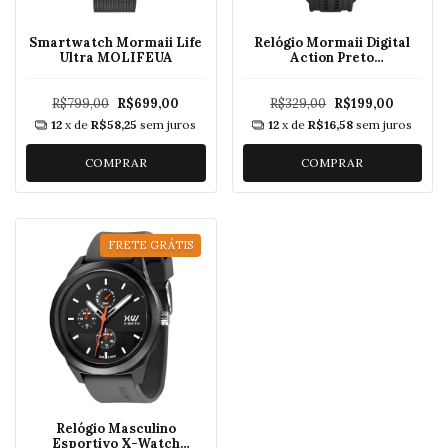
Smartwatch Mormaii Life
Relógio Mormaii Digital
Ultra MOLIFEUA
Action Preto
MO18779AA/8P
R$799,00
R$699,00
R$329,00
R$199,00
12
x de
R$58,25
sem juros
12
x de
R$16,58
sem juros
COMPRAR
COMPRAR
FRETE GRÁTIS
Relógio Masculino
Esportivo X-Watch