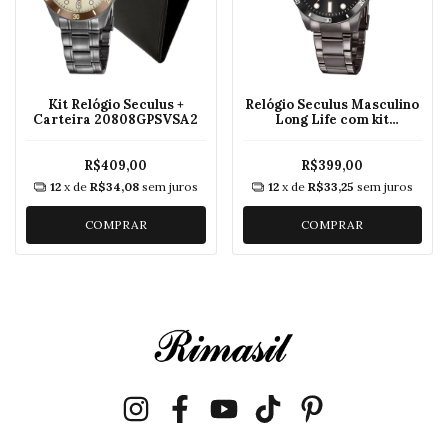
Kit Relógio Seculus +
Relógio Seculus Masculino
Carteira 20808GPSVSA2
Long Life com kit
engraxate 20789GPSVSA3
R$409,00
R$399,00
12
x de
R$34,08
sem juros
12
x de
R$33,25
sem juros
COMPRAR
COMPRAR