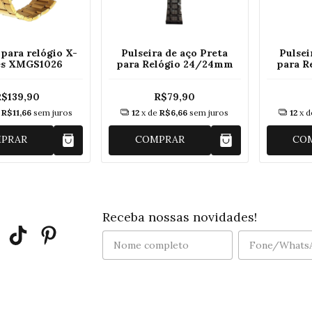
 para relógio X-
Pulseira de aço Preta
Pulsei
s XMGS1026
para Relógio 24/24mm
para R
R$139,90
R$79,90
e
R$11,66
sem juros
12
x de
R$6,66
sem juros
12
x 
PRAR
COMPRAR
CO
Receba nossas novidades!