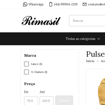
WhatsApp
(44) 99994-2219
contato@ot
Todas as categorias
Pulse
Marca
Início
Ac
Lince (1)
X-Games (1)
Preço
De
Até
Aplicar