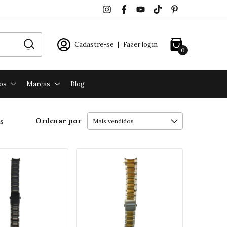
Cadastre-se
|
Fazer login
0
os
Marcas
Blog
Ordenar por
s