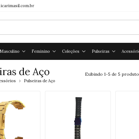
icarimasil.com.br
Masculino
Feminino
Coleções
Pulseiras
Acessóri
iras de Aço
Exibindo 1-5 de 5 produto
essórios
Pulseiras de Aço