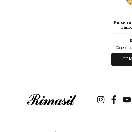
Pulseira
Game
12
x d
COM