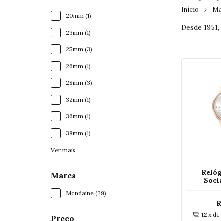
Início
Ma
20mm (1)
Desde 1951,
23mm (1)
25mm (3)
26mm (1)
28mm (3)
32mm (1)
36mm (1)
38mm (1)
Ver mais
Reló
Marca
Soci
323
Mondaine (29)
R
12
x de
Preço