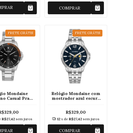
MPRAR
COMPRAR
FRETE GRÁTIS
FRETE GRÁTIS
gio Mondaine
Relógio Mondaine com
no Casual Prata
mostrador azul escuro
785G0MVNE2
99808G0MVNE3
R$329,00
R$329,00
e
R$27,42
sem juros
12
x de
R$27,42
sem juros
MPRAR
COMPRAR