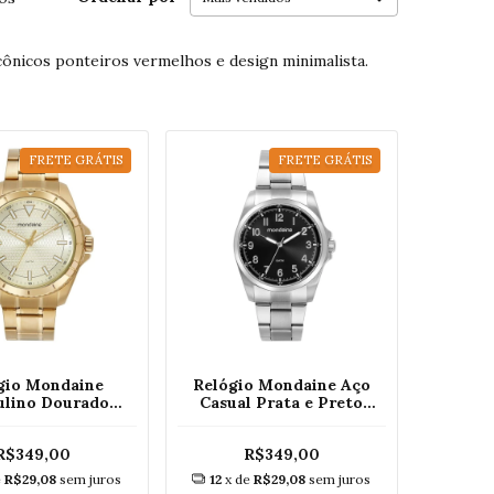
cônicos ponteiros vermelhos e design minimalista.
FRETE GRÁTIS
FRETE GRÁTIS
gio Mondaine
Relógio Mondaine Aço
ulino Dourado
Casual Prata e Preto
636GPMVDE1
32734G0MVNA1
R$349,00
R$349,00
e
R$29,08
sem juros
12
x de
R$29,08
sem juros