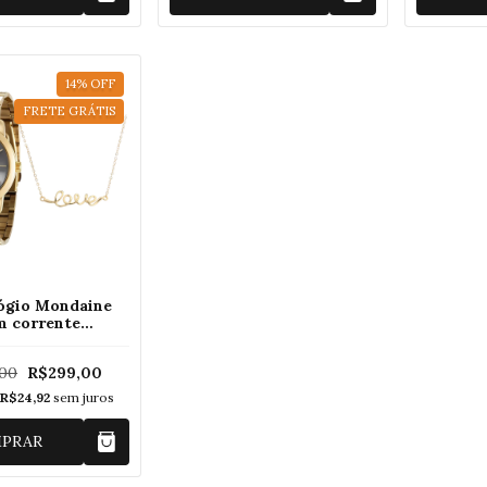
14
%
OFF
FRETE GRÁTIS
lógio Mondaine
m corrente
16LPMVDE1K
,00
R$299,00
e
R$24,92
sem juros
PRAR