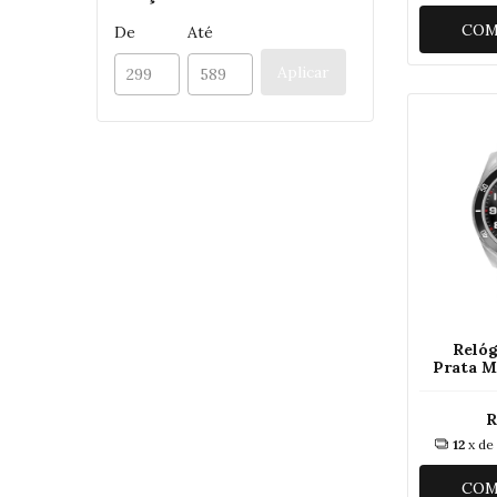
COM
De
Até
Aplicar
Reló
Prata M
326
R
12
x de
COM