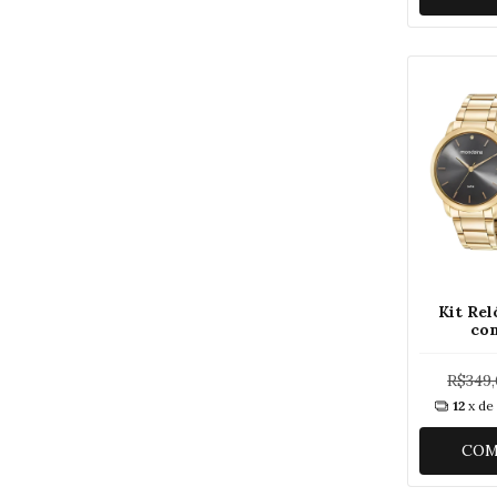
Kit Re
co
536
R$349
12
x d
COM