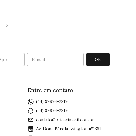
Entre em contato
(44) 99994-2219
(44) 99994-2219
contato@oticarimasil.com.br
Av. Dona Pérola Byington n°1361