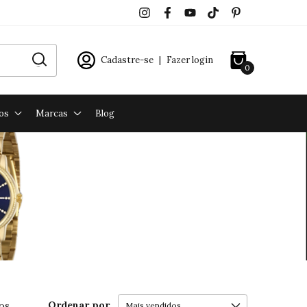
Cadastre-se
|
Fazer login
0
os
Marcas
Blog
Ordenar por
os