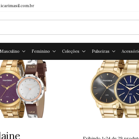
icarimasil.com.br
Masculino
Feminino
Coleções
Pulseiras
Acessóri
aine
Exibindo 1-24 de 29 produt