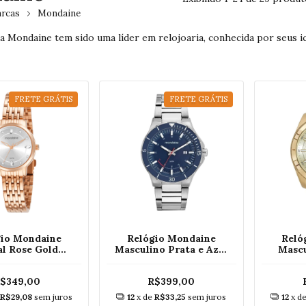
rcas
Mondaine
 a Mondaine tem sido uma líder em relojoaria, conhecida por seus i
FRETE GRÁTIS
FRETE GRÁTIS
gio Mondaine
Relógio Mondaine
Reló
al Rose Gold
Masculino Prata e Azul
Masc
36LPMVRE2
32758G0MVNE2
32
$349,00
R$399,00
R$29,08
sem juros
12
x de
R$33,25
sem juros
12
x d