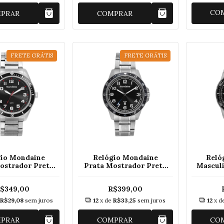
CO
PRAR
COMPRAR
FRETE GRÁTIS
FRETE GRÁTIS
gio Mondaine
Relógio Mondaine
Reló
ostrador Preto
Prata Mostrador Preto
Masculi
56G0MVNE1
99736G0MVNA1
99
$349,00
R$399,00
R$29,08
sem juros
12
x de
R$33,25
sem juros
12
x d
PRAR
COMPRAR
CO